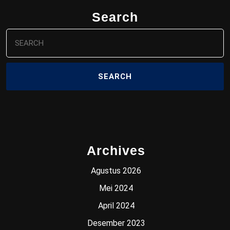
o
d
o
o
Search
k
n
Search
for:
Archives
Agustus 2026
Mei 2024
April 2024
Desember 2023